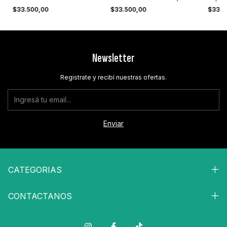
Maxima Calidad Full Color
Pintado X M2
Full C
$33.500,00
$33.500,00
$33.5
Newsletter
Registrate y recibí nuestras ofertas.
CATEGORIAS
CONTACTANOS