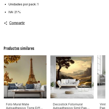
Unidades por pack: 1
IVA: 21 %
Compartir
Productos similares
Foto Mural Mate
Decostick Fotomural
Vinilo
Autoadhesivo Torre Eiffel
Autoadhesivo Simil Papel
Papel