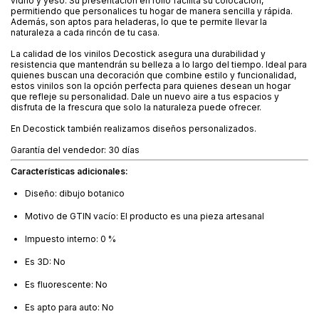
vidrio y yeso. Su presentación en rollo facilita su colocación,
permitiendo que personalices tu hogar de manera sencilla y rápida.
Además, son aptos para heladeras, lo que te permite llevar la
naturaleza a cada rincón de tu casa.
La calidad de los vinilos Decostick asegura una durabilidad y
resistencia que mantendrán su belleza a lo largo del tiempo. Ideal para
quienes buscan una decoración que combine estilo y funcionalidad,
estos vinilos son la opción perfecta para quienes desean un hogar
que refleje su personalidad. Dale un nuevo aire a tus espacios y
disfruta de la frescura que solo la naturaleza puede ofrecer.
En Decostick también realizamos diseños personalizados.
Garantía del vendedor: 30 días
Características adicionales:
Diseño: dibujo botanico
Motivo de GTIN vacío: El producto es una pieza artesanal
Impuesto interno: 0 %
Es 3D: No
Es fluorescente: No
Es apto para auto: No