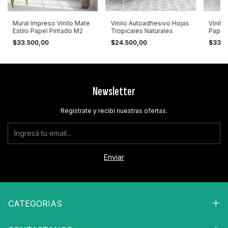
Mural Impreso Vinilo Mate
Vinilo Autoadhesivo Hojas
Vinilo
Estilo Papel Pintado M2
Tropicales Naturales
Papel
Full C
$33.500,00
$24.500,00
$33.5
Newsletter
Registrate y recibí nuestras ofertas.
CATEGORIAS