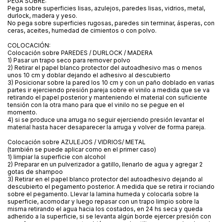
PEGA SOBRE:
Pega sobre superficies lisas, azulejos, paredes lisas, vidrios, metal,
durlock, madera y yeso.
No pega sobre superficies rugosas, paredes sin terminar, ásperas, con
ceras, aceites, humedad de cimientos o con polvo.
COLOCACIÓN:
Colocación sobre PAREDES / DURLOCK / MADERA
1) Pasar un trapo seco para remover polvo
2) Retirar el papel blanco protector del autoadhesivo mas o menos
unos 10 cm y doblar dejando el adhesivo al descubierto
3) Posicionar sobre la pared los 10 cm y con un paño doblado en varias
partes ir ejerciendo presión pareja sobre el vinilo a medida que se va
retirando el papel posterior y manteniendo el material con suficiente
tensión con la otra mano para que el vinilo no se pegue en el
momento.
4) si se produce una arruga no seguir ejerciendo presión levantar el
material hasta hacer desaparecer la arruga y volver de forma pareja.
Colocación sobre AZULEJOS / VIDRIOS/ METAL
(también se puede aplicar como en el primer caso)
1) limpiar la superficie con alcohol
2) Preparar en un pulverizador a gatillo, llenarlo de agua y agregar 2
gotas de shampoo
3) Retirar en el papel blanco protector del autoadhesivo dejando al
descubierto el pegamento posterior. A medida que se retira ir rociando
sobre el pegamento. Llevar la lamina humeda y colocarla sobre la
superficie, acomodar y luego repasar con un trapo limpio sobre la
misma retirando el agua hacia los costados, en 24 hs seca y queda
adherido a la superficie, si se levanta algún borde ejercer presión con