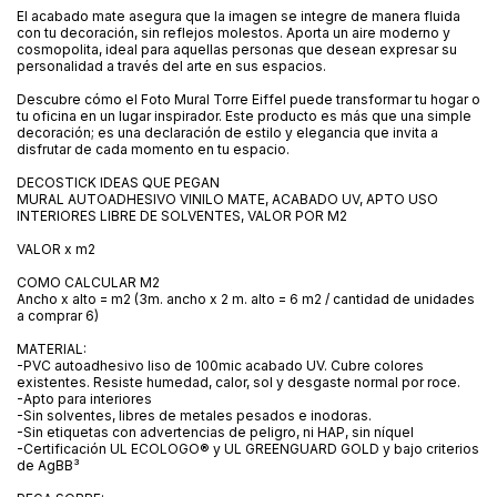
El acabado mate asegura que la imagen se integre de manera fluida
con tu decoración, sin reflejos molestos. Aporta un aire moderno y
cosmopolita, ideal para aquellas personas que desean expresar su
personalidad a través del arte en sus espacios.
Descubre cómo el Foto Mural Torre Eiffel puede transformar tu hogar o
tu oficina en un lugar inspirador. Este producto es más que una simple
decoración; es una declaración de estilo y elegancia que invita a
disfrutar de cada momento en tu espacio.
DECOSTICK IDEAS QUE PEGAN
MURAL AUTOADHESIVO VINILO MATE, ACABADO UV, APTO USO
INTERIORES LIBRE DE SOLVENTES, VALOR POR M2
VALOR x m2
COMO CALCULAR M2
Ancho x alto = m2 (3m. ancho x 2 m. alto = 6 m2 / cantidad de unidades
a comprar 6)
MATERIAL:
-PVC autoadhesivo liso de 100mic acabado UV. Cubre colores
existentes. Resiste humedad, calor, sol y desgaste normal por roce.
-Apto para interiores
-Sin solventes, libres de metales pesados e inodoras.
-Sin etiquetas con advertencias de peligro, ni HAP, sin níquel
-Certificación UL ECOLOGO® y UL GREENGUARD GOLD y bajo criterios
de AgBB³