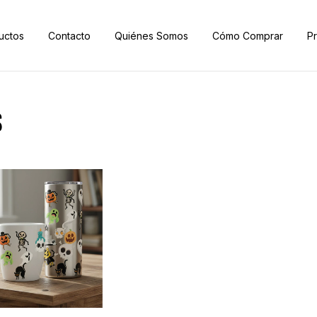
uctos
Contacto
Quiénes Somos
Cómo Comprar
P
S