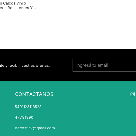
s Calcos Vinilo
een Resistentes Y
elados
te y recibí nuestras ofertas.
CONTACTANOS
5491123118523
47791390
decostick@gmail.com