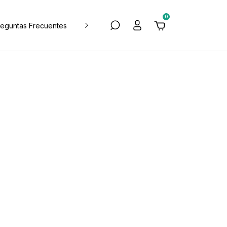
0
reguntas Frecuentes
Blog de tips y deco
Política de Devol