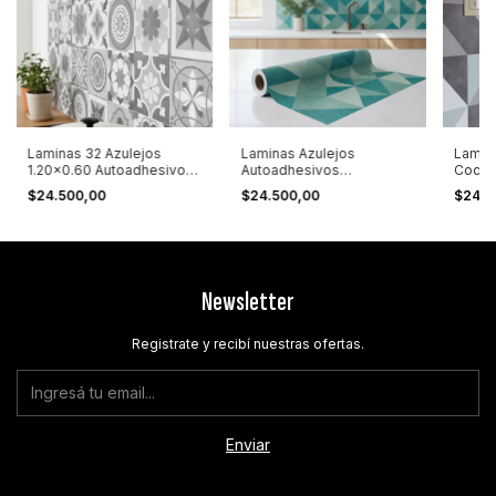
Laminas 32 Azulejos
Laminas Azulejos
Lamin
1.20x0.60 Autoadhesivos
Autoadhesivos
Cocina
Uv Resistentes Gris
Diagonales 1,20x0,60
Triang
$24.500,00
$24.500,00
$24.5
Newsletter
Registrate y recibí nuestras ofertas.