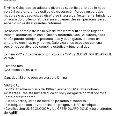
El vinilo Calcareos se adapta a diversas superficies, lo que lo hace
versátil para diferentes estilos de decoración. Ya sea en paredes,
muebles o accesorios, su diseño se integra perfectamente, brindando
un acabado profesional. Ideal para quienes desean personalizar su
espacio sin realizar grandes reformas.
Descubre cómo este vinilo puede transformar tu hogar o lugar de
trabajo, aportando un estilo único y moderno. Con Calcareos, cada
rincón puede reflejar tu personalidad y buen gusto, creando un
ambiente que inspire y motive. Dale vida a tus espacios con una
opción decorativa que combina estética y funcionalidad.
Lamina PVC autoadhesivo tipo azulejos 15x15 / DECOSTICK IDEAS QUE
PEGAN
Tamaño mts:
1,20 ancho x 0,60 alto
Cantidad: 32 unidades en una sola lámina
MATERIAL:
-PVC autoadhesivo liso de 100mic acabado UV. Cubre colores
existentes. Resiste humedad, calor, sol y desgaste normal por roce.
-Apto para interiores
-Sin solventes, libres de metales pesados e inodoras.
-Sin etiquetas con advertencias de peligro, ni HAP, sin níquel
-Certificación UL ECOLOGO® y UL GREENGUARD GOLD y bajo criterios
de AgBB³