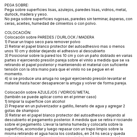
PEGA SOBRE:
Pega sobre superficies lisas, azulejos, paredes lisas, vidrios, metal,
durlock, madera y yeso.
No pega sobre superficies rugosas, paredes sin terminar, ásperas, con
ceras, aceites, humedad de cimientos o con polvo.
COLOCACIÓN:
Colocación sobre PAREDES / DURLOCK / MADERA
1) Pasar un trapo seco para remover polvo
2) Retirar el papel blanco protector del autoadhesivo mas o menos
unos 10 cm y doblar dejando el adhesivo al descubierto
3) Posicionar sobre la pared los 10 cm y con un paño doblado en varias
partes ir ejerciendo presión pareja sobre el vinilo a medida que se va
retirando el papel posterior y manteniendo el material con suficiente
tensión con la otra mano para que el vinilo no se pegue en el
momento.
4) si se produce una arruga no seguir ejerciendo presión levantar el
material hasta hacer desaparecer la arruga y volver de forma pareja.
Colocación sobre AZULEJOS / VIDRIOS/ METAL
(también se puede aplicar como en el primer caso)
1) limpiar la superficie con alcohol
2) Preparar en un pulverizador a gatillo, llenarlo de agua y agregar 2
gotas de shampoo
3) Retirar en el papel blanco protector del autoadhesivo dejando al
descubierto el pegamento posterior. A medida que se retira ir rociando
sobre el pegamento. Llevar la lamina humeda y colocarla sobre la
superficie, acomodar y luego repasar con un trapo limpio sobre la
misma retirando el agua hacia los costados, en 24 hs seca y queda