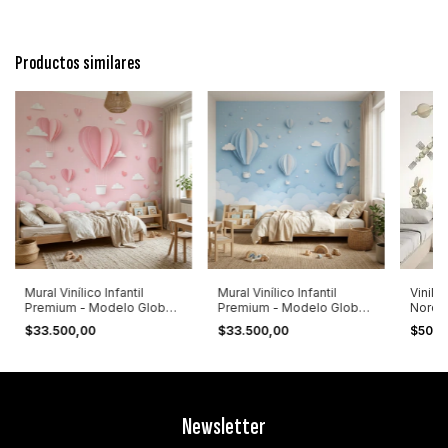
Productos similares
Mural Vinílico Infantil
Mural Vinílico Infantil
Vinilo
Premium - Modelo Globos
Premium - Modelo Globos
Nordic
Corazón Efecto 3D
Aerostáticos Azul Efecto
Planet
$33.500,00
$33.500,00
$50.0
3D
Newsletter