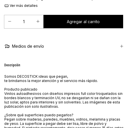
Ver más detalles
Medios de envío
Descripción
Somos DECOSTICK ideas que pegan,
te brindamos la mejor atención y el servicio más rápido.
Producto publicado
Vinilos autoadhesivos con diseños impresos full color troquelados sin
bordes blancos y terminación UV, no se desgastan ni se dañan con la
luz solar, aptos para interiores y sin solventes. Las imágenes de esta
publicación son solo ilustrativas.
¿Sobre qué superficies puedo pegarlos?
Pegan sobre maderas, paredes, muebles, vidrios, melamina y placas
de yeso. La superficie a pegar debe ser lisa, libre de polvo y
humedad. Si pintaste recientemente, deja secar al menos 15 días antes