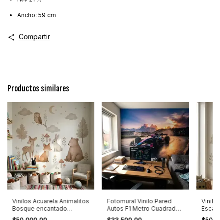
Ancho: 59 cm
Compartir
Productos similares
Vinilos Acuarela Animalitos
Fotomural Vinilo Pared
Vinilo
Bosque encantado
Autos F1 Metro Cuadrado
Escan
Escandinavo Troquelados
Calidad Hd
Bosq
$50.000,00
$33.500,00
$50.0