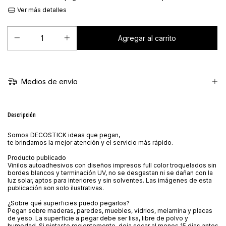
Ver más detalles
Medios de envío
Descripción
Somos DECOSTICK ideas que pegan,
te brindamos la mejor atención y el servicio más rápido.
Producto publicado
Vinilos autoadhesivos con diseños impresos full color troquelados sin
bordes blancos y terminación UV, no se desgastan ni se dañan con la
luz solar, aptos para interiores y sin solventes. Las imágenes de esta
publicación son solo ilustrativas.
¿Sobre qué superficies puedo pegarlos?
Pegan sobre maderas, paredes, muebles, vidrios, melamina y placas
de yeso. La superficie a pegar debe ser lisa, libre de polvo y
humedad. Si pintaste recientemente, deja secar al menos 15 días antes