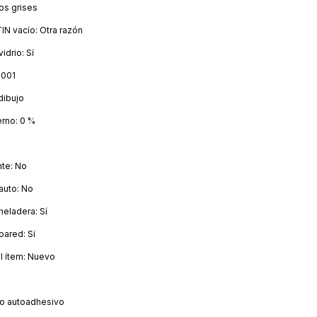
os grises
IN vacío: Otra razón
idrio: Sí
0001
dibujo
erno: 0 %
nte: No
auto: No
heladera: Sí
pared: Sí
l ítem: Nuevo
ilo autoadhesivo