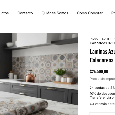
uctos
Contacto
Quiénes Somos
Cómo Comprar
P
Inicio
.
AZULEJ
Calacareos 32 U
Laminas Azu
Calacareos 
$24.500,00
Precio sin impu
24
cuotas de
$2
10% de descuen
Transferencia o
Ver más deta