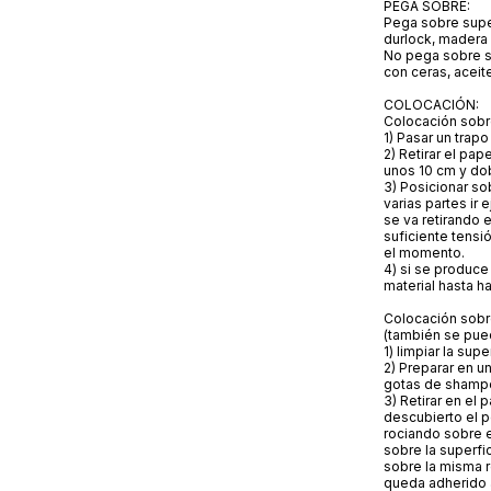
PEGA SOBRE:
Pega sobre superf
durlock, madera
No pega sobre su
con ceras, acei
COLOCACIÓN:
Colocación sob
1) Pasar un trap
2) Retirar el pa
unos 10 cm y dob
3) Posicionar so
varias partes ir
se va retirando 
suficiente tensi
el momento.
4) si se produce
material hasta h
Colocación sob
(también se pued
1) limpiar la sup
2) Preparar en un
gotas de shamp
3) Retirar en el
descubierto el p
rociando sobre e
sobre la superfi
sobre la misma r
queda adherido a