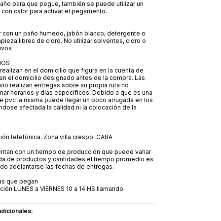
año para que pegue, también se puede utilizar un
con calor para activar el pegamento.
r con un paño humedo, jabón blanco, detergente o
ieza libres de cloro. No utilizar solventes, cloro o
ivos
IOS
realizan en el domicilio que figura en la cuenta de
en el domicilio designado antes de la compra. Las
o realizan entregas sobre su propia ruta no
ar horarios y días específicos. Debido a que es una
de pvc la misma puede llegar un poco arrugada en los
dose afectada la calidad ni la colocación de la
ión telefónica. Zona villa crespo. CABA
ntan con un tiempo de producción que puede variar
a de productos y cantidades el tiempo promedio es
do adelantarse las fechas de entregas.
s que pegan
nción LUNES a VIERNES 10 a 14 HS llamando
adicionales: