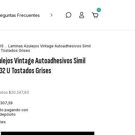
0
reguntas Frecuentes
Blog de tips y deco
Política de Devol
OS
.
Laminas Azulejos Vintage Autoadhesivos Simil
 Tostados Grises
lejos Vintage Autoadhesivos Simil
32 U Tostados Grises
estos
$20.247,93
.307,39
to
pagando con
 depósito
lles