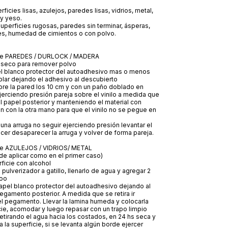
icies lisas, azulejos, paredes lisas, vidrios, metal,
 y yeso.
perficies rugosas, paredes sin terminar, ásperas,
tes, humedad de cimientos o con polvo.
re PAREDES / DURLOCK / MADERA
o seco para remover polvo
pel blanco protector del autoadhesivo mas o menos
lar dejando el adhesivo al descubierto
bre la pared los 10 cm y con un paño doblado en
 ejerciendo presión pareja sobre el vinilo a medida que
el papel posterior y manteniendo el material con
ón con la otra mano para que el vinilo no se pegue en
 una arruga no seguir ejerciendo presión levantar el
acer desaparecer la arruga y volver de forma pareja.
re AZULEJOS / VIDRIOS/ METAL
e aplicar como en el primer caso)
erficie con alcohol
 pulverizador a gatillo, llenarlo de agua y agregar 2
oo
 papel blanco protector del autoadhesivo dejando al
egamento posterior. A medida que se retira ir
l pegamento. Llevar la lamina humeda y colocarla
cie, acomodar y luego repasar con un trapo limpio
etirando el agua hacia los costados, en 24 hs seca y
 la superficie, si se levanta algún borde ejercer