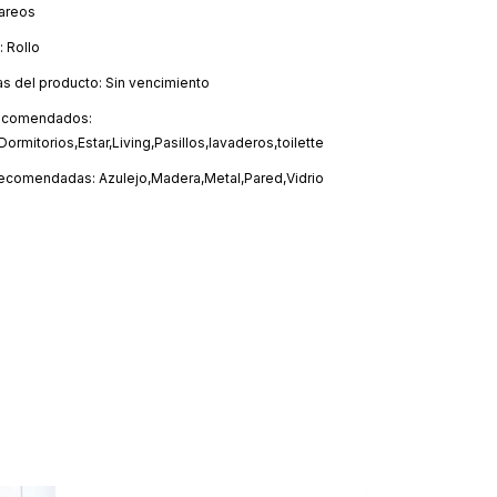
areos
 Rollo
as del producto: Sin vencimiento
ecomendados:
ormitorios,Estar,Living,Pasillos,lavaderos,toilette
recomendadas: Azulejo,Madera,Metal,Pared,Vidrio