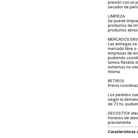
presión con un p
secador de pelo 
LIMPIEZA:
Se puede limpia
productos de limp
productos abras
MERCADOS ENV
Las entregas se 
mercado libre o 
empresas de enví
pudiendo coordin
lamina flexible 
extremos no vien
misma.
RETIROS
Previa coordinac
Los pedidos cue
según la demand
de 72 hs. pudien
DECOSTICK idea
Horarios de ate
previamente
Características 