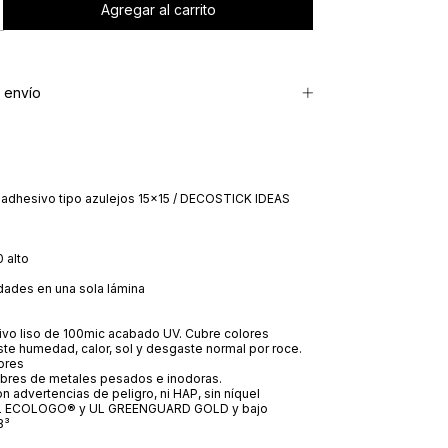
 envío
adhesivo tipo azulejos 15x15 / DECOSTICK IDEAS
0 alto
dades en una sola lámina
vo liso de 100mic acabado UV. Cubre colores
ste humedad, calor, sol y desgaste normal por roce.
iores
libres de metales pesados e inodoras.
on advertencias de peligro, ni HAP, sin níquel
 UL ECOLOGO® y UL GREENGUARD GOLD y bajo
B³