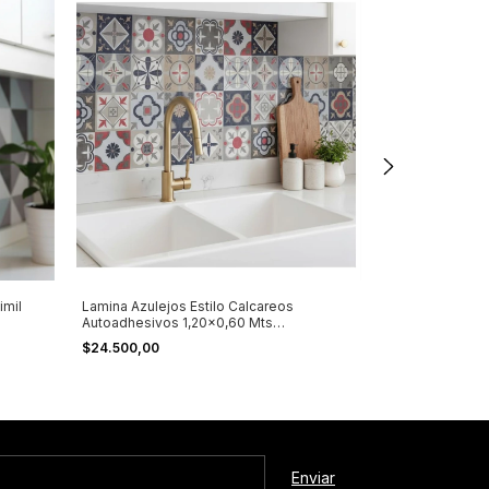
imil
Lamina Azulejos Estilo Calcareos
Lamina Pvc Azu
Autoadhesivos 1,20x0,60 Mts
Hexagonales 1,
Combinado
$24.500,00
$24.500,00