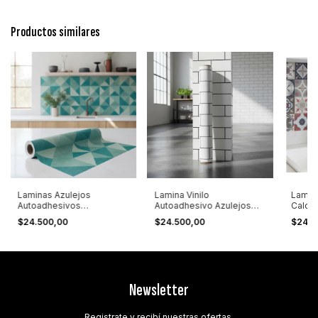
Productos similares
Laminas Azulejos
Lamina Vinilo
Lamina
Autoadhesivos
Autoadhesivo Azulejos
Calca
Diagonales 1,20x0,60
Subway New York Blancos
1,20x
$24.500,00
$24.500,00
$24.5
Blanco
Newsletter
Registrate y recibí nuestras ofertas.