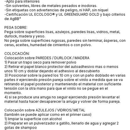
-Apto para interiores
-Sin solventes, libres de metales pesados e inodoras.
-Sin etiquetas con advertencias de peligro, ni HAP, sin níquel
-Certificación UL ECOLOGO® y UL GREENGUARD GOLD y bajo criterios
de AgBB³
PEGA SOBRE:
Pega sobre superficies lisas, azulejos, paredes lisas, vidrios, metal,
durlock, madera y yeso.
No pega sobre superficies rugosas, paredes sin terminar, ásperas, con
ceras, aceites, humedad de cimientos o con polvo.
COLOCACIÓN:
Colocación sobre PAREDES / DURLOCK / MADERA
1) Pasar un trapo seco para remover polvo
2) Retirar el papel blanco protector del autoadhesivo mas o menos
unos 10 cm y doblar dejando el adhesivo al descubierto
3) Posicionar sobre la pared los 10 cm y con un paño doblado en varias
partes ir ejerciendo presión pareja sobre el vinilo a medida que se va
retirando el papel posterior y manteniendo el material con suficiente
tensión con la otra mano para que el vinilo no se pegue en el
momento.
4) si se produce una arruga no seguir ejerciendo presión levantar el
material hasta hacer desaparecer la arruga y volver de forma pareja.
Colocación sobre AZULEJOS / VIDRIOS/ METAL
(también se puede aplicar como en el primer caso)
1) limpiar la superficie con alcohol
2) Preparar en un pulverizador a gatillo, llenarlo de agua y agregar 2
gotas de shampoo