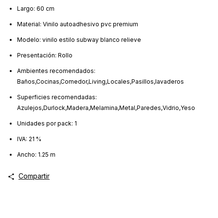
Largo: 60 cm
Material: Vinilo autoadhesivo pvc premium
Modelo: vinilo estilo subway blanco relieve
Presentación: Rollo
Ambientes recomendados:
Baños,Cocinas,Comedor,Living,Locales,Pasillos,lavaderos
Superficies recomendadas:
Azulejos,Durlock,Madera,Melamina,Metal,Paredes,Vidrio,Yeso
Unidades por pack: 1
IVA: 21 %
Ancho: 1.25 m
Compartir