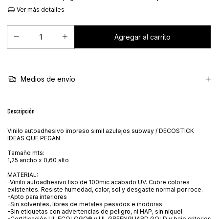
Ver más detalles
Medios de envío
Descripción
Vinilo autoadhesivo impreso simil azulejos subway / DECOSTICK
IDEAS QUE PEGAN
Tamaño mts:
1,25 ancho x 0,60 alto
MATERIAL:
-Vinilo autoadhesivo liso de 100mic acabado UV. Cubre colores
existentes. Resiste humedad, calor, sol y desgaste normal por roce.
-Apto para interiores
-Sin solventes, libres de metales pesados e inodoras.
-Sin etiquetas con advertencias de peligro, ni HAP, sin níquel
-Certificación UL ECOLOGO® y UL GREENGUARD GOLD y bajo criterios