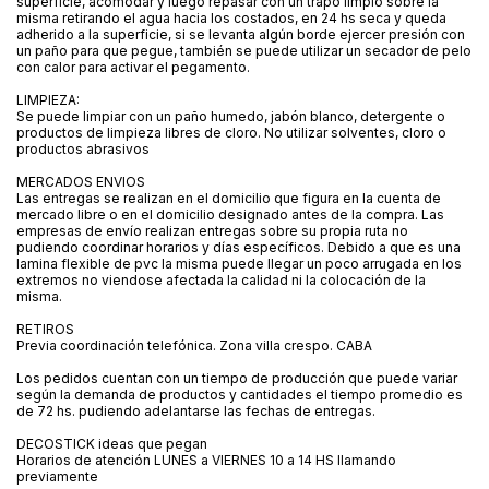
superficie, acomodar y luego repasar con un trapo limpio sobre la
misma retirando el agua hacia los costados, en 24 hs seca y queda
adherido a la superficie, si se levanta algún borde ejercer presión con
un paño para que pegue, también se puede utilizar un secador de pelo
con calor para activar el pegamento.
LIMPIEZA:
Se puede limpiar con un paño humedo, jabón blanco, detergente o
productos de limpieza libres de cloro. No utilizar solventes, cloro o
productos abrasivos
MERCADOS ENVIOS
Las entregas se realizan en el domicilio que figura en la cuenta de
mercado libre o en el domicilio designado antes de la compra. Las
empresas de envío realizan entregas sobre su propia ruta no
pudiendo coordinar horarios y días específicos. Debido a que es una
lamina flexible de pvc la misma puede llegar un poco arrugada en los
extremos no viendose afectada la calidad ni la colocación de la
misma.
RETIROS
Previa coordinación telefónica. Zona villa crespo. CABA
Los pedidos cuentan con un tiempo de producción que puede variar
según la demanda de productos y cantidades el tiempo promedio es
de 72 hs. pudiendo adelantarse las fechas de entregas.
DECOSTICK ideas que pegan
Horarios de atención LUNES a VIERNES 10 a 14 HS llamando
previamente