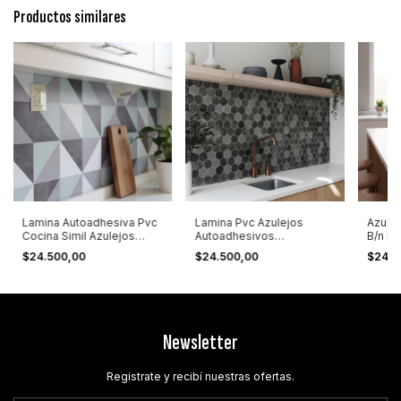
Productos similares
Lamina Autoadhesiva Pvc
Lamina Pvc Azulejos
Azule
Cocina Simil Azulejos
Autoadhesivos
B/n L
Triangulares Gris Aqua
Hexagonales 1,25x0,60
Negro
$24.500,00
$24.500,00
$24.5
Mts
Newsletter
Registrate y recibí nuestras ofertas.