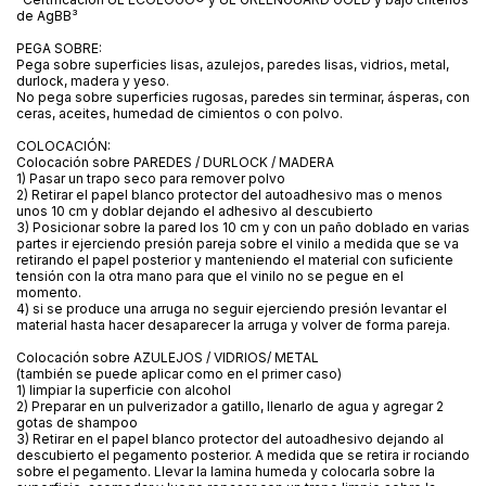
de AgBB³
PEGA SOBRE:
Pega sobre superficies lisas, azulejos, paredes lisas, vidrios, metal,
durlock, madera y yeso.
No pega sobre superficies rugosas, paredes sin terminar, ásperas, con
ceras, aceites, humedad de cimientos o con polvo.
COLOCACIÓN:
Colocación sobre PAREDES / DURLOCK / MADERA
1) Pasar un trapo seco para remover polvo
2) Retirar el papel blanco protector del autoadhesivo mas o menos
unos 10 cm y doblar dejando el adhesivo al descubierto
3) Posicionar sobre la pared los 10 cm y con un paño doblado en varias
partes ir ejerciendo presión pareja sobre el vinilo a medida que se va
retirando el papel posterior y manteniendo el material con suficiente
tensión con la otra mano para que el vinilo no se pegue en el
momento.
4) si se produce una arruga no seguir ejerciendo presión levantar el
material hasta hacer desaparecer la arruga y volver de forma pareja.
Colocación sobre AZULEJOS / VIDRIOS/ METAL
(también se puede aplicar como en el primer caso)
1) limpiar la superficie con alcohol
2) Preparar en un pulverizador a gatillo, llenarlo de agua y agregar 2
gotas de shampoo
3) Retirar en el papel blanco protector del autoadhesivo dejando al
descubierto el pegamento posterior. A medida que se retira ir rociando
sobre el pegamento. Llevar la lamina humeda y colocarla sobre la